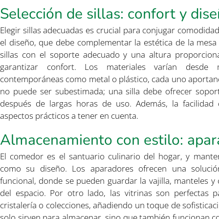
Selección de sillas: confort y dis
Elegir sillas adecuadas es crucial para conjugar comodidad
el diseño, que debe complementar la estética de la mesa 
sillas con el soporte adecuado y una altura proporcio
garantizar confort. Los materiales varían desde 
contemporáneas como metal o plástico, cada uno aportand
no puede ser subestimada; una silla debe ofrecer sopor
después de largas horas de uso. Además, la facilidad
aspectos prácticos a tener en cuenta.
Almacenamiento con estilo: apara
El comedor es el santuario culinario del hogar, y mant
como su diseño. Los aparadores ofrecen una solució
funcional, donde se pueden guardar la vajilla, manteles 
del espacio. Por otro lado, las vitrinas son perfectas p
cristalería o colecciones, añadiendo un toque de sofistic
solo sirven para almacenar, sino que también funcionan c