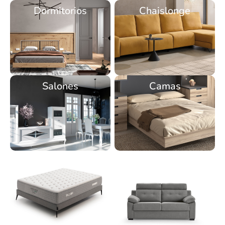
Dormitorios
Chaislonge
Salones
Camas
Colchones
Sofás